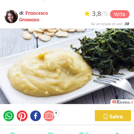
Francesca
3,8
/5
di:
VOTA
Grassano
Su un totale di voti:
38
+
Salva