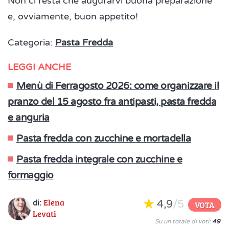
Non ci resta che augurarvi buona preparazione
e, ovviamente, buon appetito!
Categoria:
Pasta Fredda
LEGGI ANCHE
Menù di Ferragosto 2026: come organizzare il
pranzo del 15 agosto fra antipasti, pasta fredda
e anguria
Pasta fredda con zucchine e mortadella
Pasta fredda integrale con zucchine e
formaggio
Elena
4,9
/5
di:
VOTA
Levati
Su un totale di voti:
49