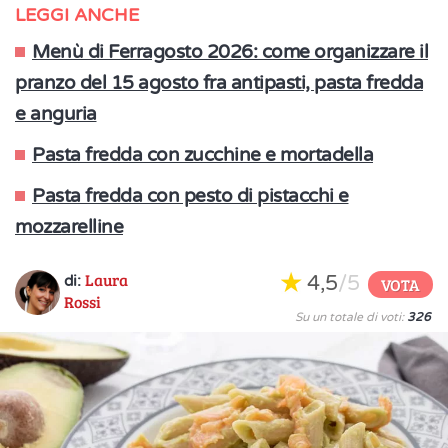
LEGGI ANCHE
Menù di Ferragosto 2026: come organizzare il
pranzo del 15 agosto fra antipasti, pasta fredda
e anguria
Pasta fredda con zucchine e mortadella
Pasta fredda con pesto di pistacchi e
mozzarelline
Laura
4,5
/5
di:
VOTA
Rossi
Su un totale di voti:
326