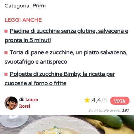
Categoria:
Primi
LEGGI ANCHE
Piadina di zucchine senza glutine, salvacena e
pronta in 5 minuti
Torta di pane e zucchine, un piatto salvacena,
svuotafrigo e antispreco
Polpette di zucchine Bimby: la ricetta per
cuocerle al forno o fritte
Laura
4,4
/5
di:
VOTA
Rossi
Su un totale di voti:
197