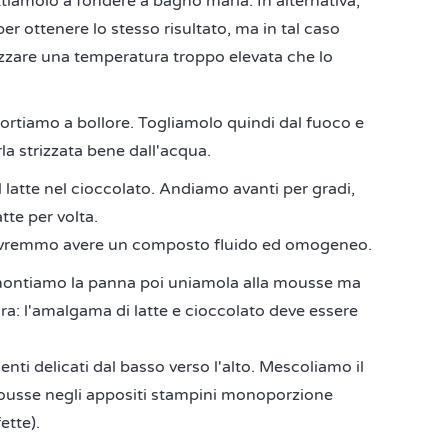
ttiamolo a fondere a bagno maria. In alternativa,
r ottenere lo stesso risultato, ma in tal caso
izzare una temperatura troppo elevata che lo
portiamo a bollore. Togliamolo quindi dal fuoco e
a strizzata bene dall'acqua.
latte nel cioccolato. Andiamo avanti per gradi,
te per volta.
ovremmo avere un composto fluido ed omogeneo.
montiamo la panna poi uniamola alla mousse ma
a: l'amalgama di latte e cioccolato deve essere
i delicati dal basso verso l'alto. Mescoliamo il
ousse negli appositi stampini monoporzione
ette).