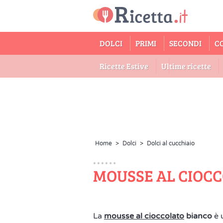
DOLCI
PRIMI
SECONDI
C
Ricette Estive
Ultime ricette
Home
>
Dolci
>
Dolci al cucchiaio
MOUSSE AL CIOC
La
mousse al cioccolato
bianco
è 