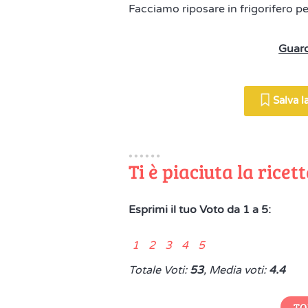
Facciamo riposare in frigorifero pe
Guard
Salva la
Ti è piaciuta la ricet
Esprimi il tuo Voto da 1 a 5:
1 2 3 4 5
Totale Voti:
53
, Media voti:
4.4
TO