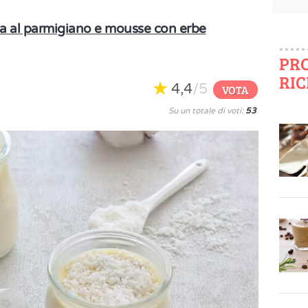
lla al parmigiano e mousse con erbe
PR
RIC
4,4
/5
VOTA
Su un totale di voti:
53