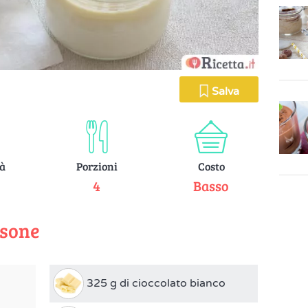
Salva
tà
Porzioni
Costo
e
4
Basso
rsone
325 g di cioccolato bianco