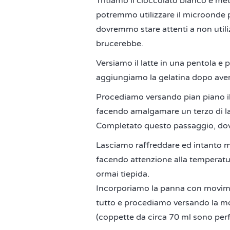
Tritiamo il cioccolato bianco e me
potremmo utilizzare il microonde pe
dovremmo stare attenti a non util
brucerebbe.
Versiamo il latte in una pentola e 
aggiungiamo la gelatina dopo averl
Procediamo versando pian piano il 
facendo amalgamare un terzo di lat
Completato questo passaggio, d
Lasciamo raffreddare ed intanto 
facendo attenzione alla temperatur
ormai tiepida.
Incorporiamo la panna con moviment
tutto e procediamo versando la m
(coppette da circa 70 ml sono perf