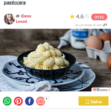
pasticcera
Elena
4,6
/5
di:
VOTA
Levati
Su un totale di voti:
27
+
Salva