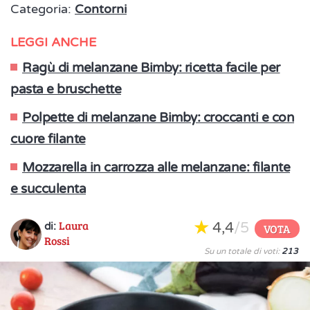
Categoria:
Contorni
LEGGI ANCHE
Ragù di melanzane Bimby: ricetta facile per
pasta e bruschette
Polpette di melanzane Bimby: croccanti e con
cuore filante
Mozzarella in carrozza alle melanzane: filante
e succulenta
Laura
4,4
/5
di:
VOTA
Rossi
Su un totale di voti:
213