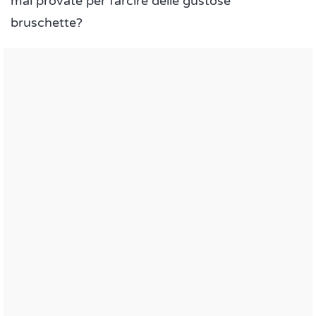
mai provate per farcire delle gustose
bruschette?