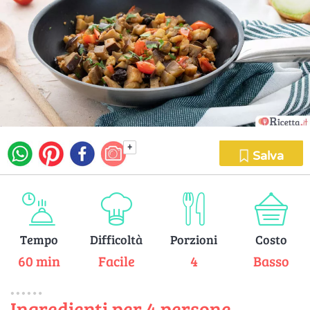
+
Salva
Tempo
Difficoltà
Porzioni
Costo
60 min
Facile
4
Basso
Ingredienti per 4 persone