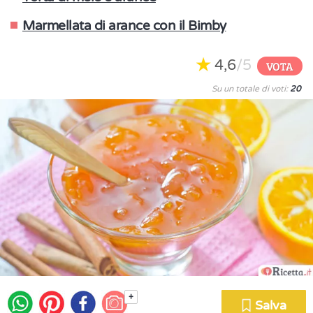
Marmellata di arance con il Bimby
4,6
/5
VOTA
Su un totale di voti:
20
+
Salva