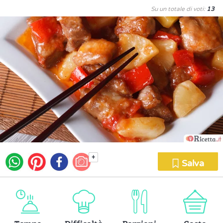
Su un totale di voti:
13
+
Salva