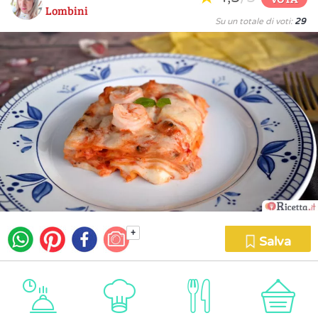
Lombini
Su un totale di voti:
29
+
Salva