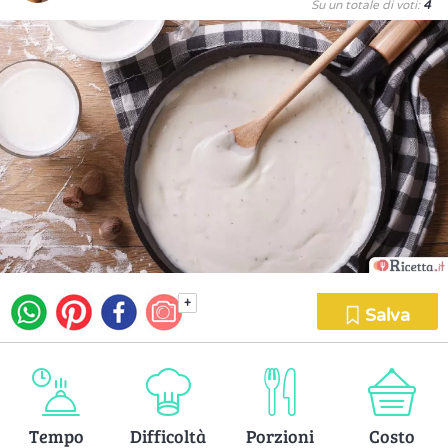
Su un totale di voti:
4
+
Salva
Tempo
Difficoltà
Porzioni
Costo