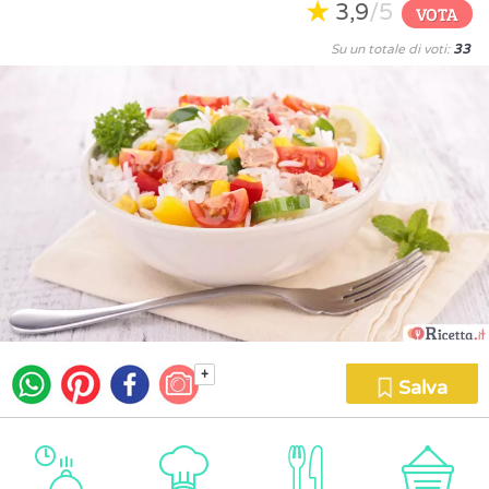
3,9
/5
VOTA
Su un totale di voti:
33
+
Salva