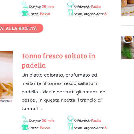
Tempo:
25 min
Difficoltà:
Facile
Costo:
Basso
Num. Ingredienti:
8
AI ALLA RICETTA
Tonno fresco saltato in
padella
Un piatto colorato, profumato ed
invitante: il tonno fresco saltato in
padella . Ideale per tutti gli amanti del
pesce , in questa ricetta il trancio di
tonno f...
Tempo:
20 min
Difficoltà:
Facile
Costo:
Basso
Num. Ingredienti:
8