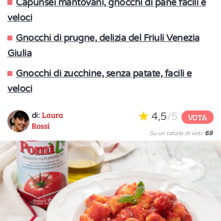
Capunsei mantovani, gnocchi di pane facili e
veloci
Gnocchi di prugne, delizia del Friuli Venezia
Giulia
Gnocchi di zucchine, senza patate, facili e
veloci
Laura
4,5
/5
di:
VOTA
Rossi
Su un totale di voti:
69