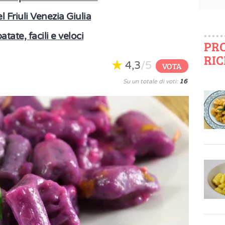
l Friuli Venezia Giulia
tate, facili e veloci
PR
RIC
4,3
/5
VOTA
Su un totale di voti:
16