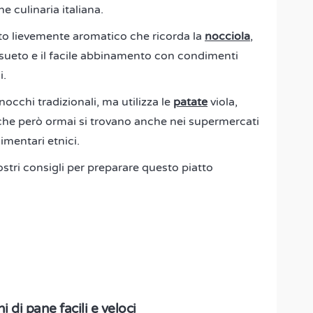
ne culinaria italiana.
sto lievemente aromatico che ricorda la
nocciola
,
onsueto e il facile abbinamento con condimenti
i.
nocchi tradizionali, ma utilizza le
patate
viola,
 che però ormai si trovano anche nei supermercati
limentari etnici.
nostri consigli per preparare questo piatto
di pane facili e veloci