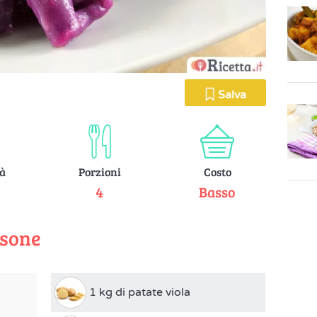
Salva
tà
Porzioni
Costo
e
4
Basso
rsone
1 kg di patate viola