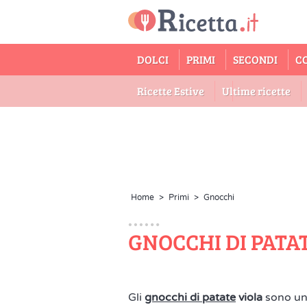
DOLCI
PRIMI
SECONDI
C
Ricette Estive
Ultime ricette
Home
>
Primi
>
Gnocchi
GNOCCHI DI PATA
Gli
gnocchi di patate
viola
sono una