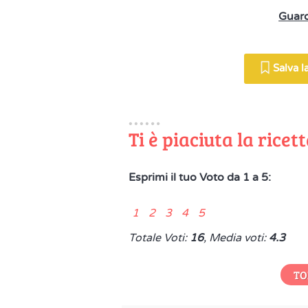
Guard
Salva la
Ti è piaciuta la ricet
Esprimi il tuo Voto da 1 a 5:
1 2 3 4 5
Totale Voti:
16
, Media voti:
4.3
TO