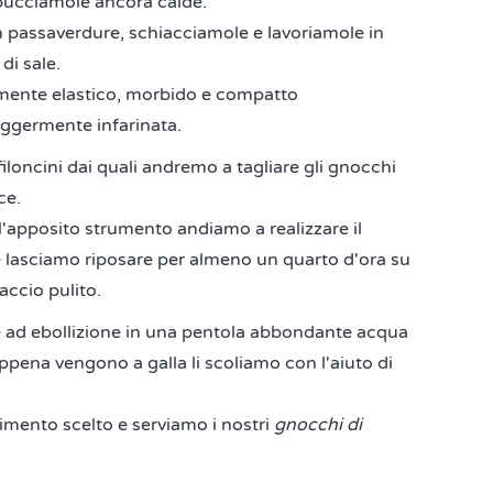
sbucciamole ancora calde.
 passaverdure, schiacciamole e lavoriamole in
di sale.
mente elastico, morbido e compatto
eggermente infarinata.
iloncini dai quali andremo a tagliare gli gnocchi
ce.
 l'apposito strumento andiamo a realizzare il
 e lasciamo riposare per almeno un quarto d'ora su
ccio pulito.
re ad ebollizione in una pentola abbondante acqua
 appena vengono a galla li scoliamo con l'aiuto di
mento scelto e serviamo i nostri
gnocchi di