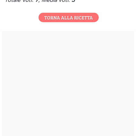
Totale Voti:
7
, Media voti:
5
TORNA ALLA RICETTA