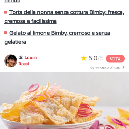
minuti
Torta della nonna senza cottura Bimby: fresca,
cremosa e facilissima
Gelato al limone Bimby, cremoso e senza
gelatiera
Laura
5,0
/5
di:
VOTA
Rossi
Su un totale di voti:
7