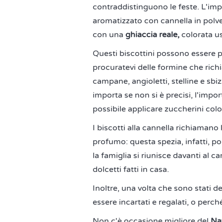
contraddistinguono le feste. L'imp
aromatizzato con cannella in polve
con una
ghiaccia reale,
colorata u
Questi biscottini possono essere pr
procuratevi delle formine che richia
campane, angioletti, stelline e sbiz
importa se non si è precisi, l'impo
possibile applicare zuccherini colo
I biscotti alla cannella richiamano l
profumo: questa spezia, infatti, po
la famiglia si riunisce davanti al 
dolcetti fatti in casa.
Inoltre, una volta che sono stati d
essere incartati e regalati, o perché
Non c'è occasione migliore del
Na