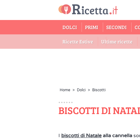
DOLCI
PRIMI
SECONDI
C
Ricette Estive
Ultime ricette
Home
>
Dolci
>
Biscotti
BISCOTTI DI NAT
I
biscotti di Natale
alla cannella
so