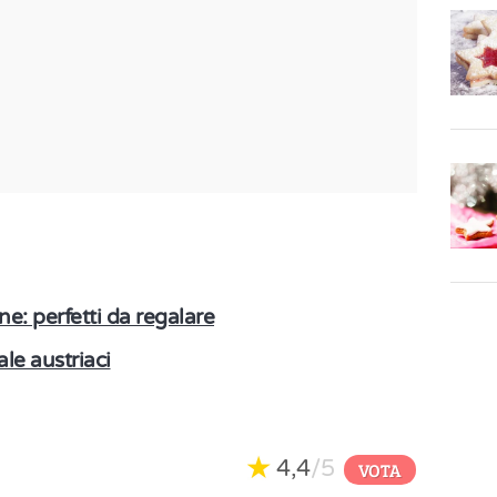
ne: perfetti da regalare
ale austriaci
4,4
/5
VOTA