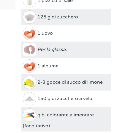
1 pizzico di sale
125 g di zucchero
1 uovo
Per la glassa:
1 albume
2-3 gocce di succo di limone
150 g di zucchero a velo
q.b. colorante alimentare
(facoltativo)