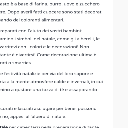
asto è a base di farina, burro, uovo e zucchero
re. Dopo averli fatti cuocere sono stati decorati
sando dei coloranti alimentari.
eparati con l'aiuto dei vostri bambini:
mino i simboli del natale, come gli alberelli, le
zarritevi con i colori e le decorazioni! Non
rtante è divertirsi! Come decorazione ultima è
rati o smarties.
e festività natalizie per via del loro sapore e
rta alla mente atmosfere calde e invernali, in cui
camino a gustare una tazza di tè e assaporando
ecorati e lasciati asciugare per bene, possono
 no, appesi all'albero di natale.
tale
per cimentarsi nella preparazione di tante