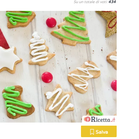
Su un totale di voti:
434
Salva