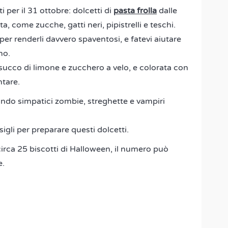
i per il 31 ottobre: dolcetti di
pasta frolla
dalle
a, come zucche, gatti neri, pipistrelli e teschi.
er renderli davvero spaventosi, e fatevi aiutare
mo.
succo di limone e zucchero a velo, e colorata con
ntare.
ando simpatici zombie, streghette e vampiri
sigli per preparare questi dolcetti.
circa 25 biscotti di Halloween, il numero può
e.