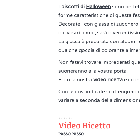
I
biscotti di
Halloween
sono perfett
forme caratteristiche di questa fest
Decorateli con glassa di zucchero p
dai vostri bimbi, sarà divertentissi
La glassa è preparata con albumi, 
qualche goccia di colorante alime
Non fatevi trovare impreparati qu
suoneranno alla vostra porta.
Ecco la nostra
video ricetta
e i con
Con le dosi indicate si ottengono 
variare a seconda della dimension
Video Ricetta
PASSO PASSO