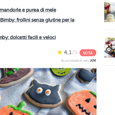
 mandorle e purea di mele
Bimby: frollini senza glutine per la
by: dolcetti facili e veloci
4,1
/5
VOTA
Su un totale di voti:
306