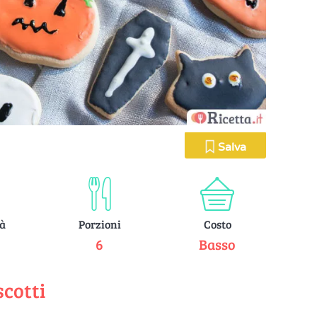
Salva
tà
Porzioni
Costo
e
6
Basso
scotti