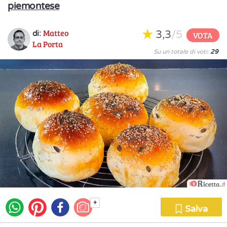
piemontese
Matteo
3,3
/5
di:
VOTA
La Porta
Su un totale di voti:
29
+
Salva