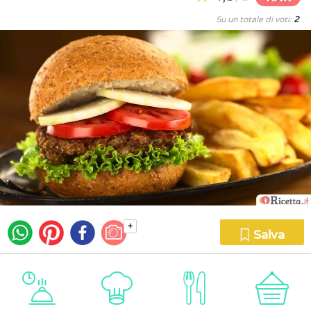
Su un totale di voti:
2
+
Salva