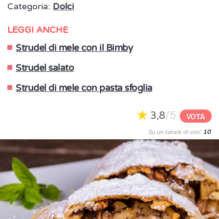
Categoria:
Dolci
LEGGI ANCHE
Strudel di mele con il Bimby
Strudel salato
Strudel di mele con pasta sfoglia
3,8
/5
VOTA
Su un totale di voti:
10