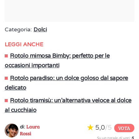
Categoria:
Dolci
LEGGI ANCHE
Rotolo mimosa Bimby: perfetto per le
occasioni importanti
Rotolo paradiso: un dolce goloso dal sapore
delicato
Rotolo tiramisù: un'alternativa veloce al dolce
al cucchiaio
Laura
5,0
/5
di:
VOTA
Rossi
Su un totale di voti:
5