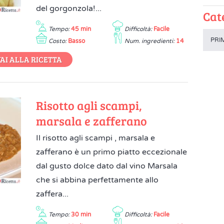
del gorgonzola!...
Cat
Tempo:
45 min
Difficoltà:
Facile
PRI
Costo:
Basso
Num. ingredienti:
14
AI ALLA RICETTA
Risotto agli scampi,
marsala e zafferano
Il risotto agli scampi , marsala e
zafferano è un primo piatto eccezionale
dal gusto dolce dato dal vino Marsala
che si abbina perfettamente allo
zaffera...
Tempo:
30 min
Difficoltà:
Facile