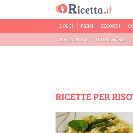
DOLCI
PRIMI
SECONDI
C
Ricette Estive
Ultime ricette
RICETTE PER RISO