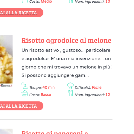
Costo:
Medio
Num. ingredienti:
10
AI ALLA RICETTA
Risotto agrodolce al melone
Un risotto estivo , gustoso... particolare
e agrodolce. E' una mia invenzione... un
giorno che mi trovavo un melone in più!
Si possono aggiungere gam...
Tempo:
40 min
Difficoltà:
Facile
Costo:
Basso
Num. ingredienti:
12
AI ALLA RICETTA
Risotto ai peperoni e