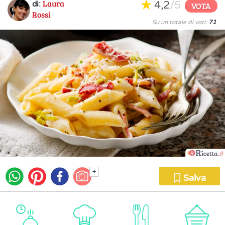
Laura
4,2
/5
di:
VOTA
Rossi
Su un totale di voti:
71
+
Salva