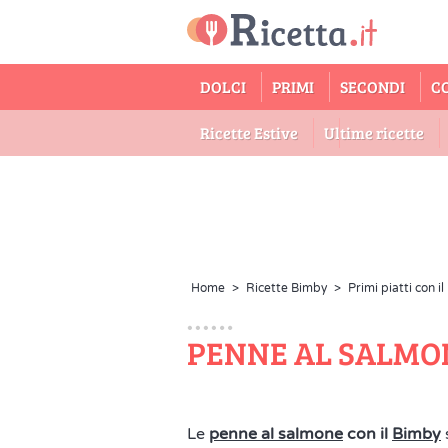
DOLCI
PRIMI
SECONDI
C
Ricette Estive
Ultime ricette
Home
>
Ricette Bimby
>
Primi piatti con i
PENNE AL SALMON
Le
penne al salmone
con il
Bimby