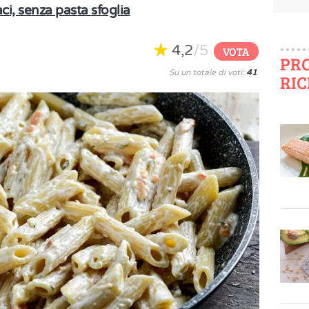
aci, senza pasta sfoglia
4,2
/5
VOTA
PR
Su un totale di voti:
41
RIC