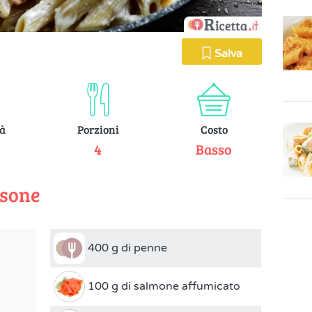
Salva
tà
Porzioni
Costo
e
4
Basso
rsone
400 g di penne
100 g di salmone affumicato