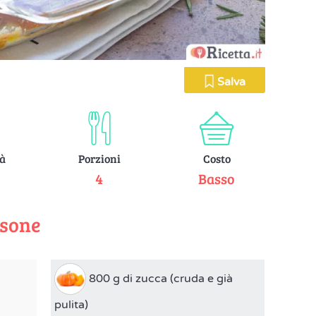
Salva
tà
Porzioni
Costo
e
4
Basso
rsone
800 g di zucca (cruda e già
pulita)