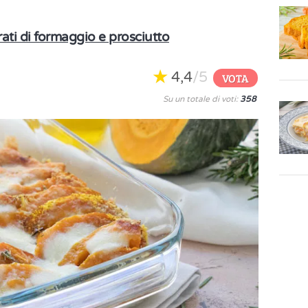
rati di formaggio e prosciutto
4,4
/5
VOTA
Su un totale di voti:
358