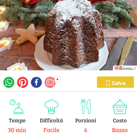
+
Salva
Tempo
Difficoltà
Porzioni
Costo
30 min
Facile
6
Basso