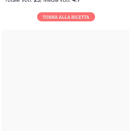
Totale Voti:
25
, Media voti:
4.7
TORNA ALLA RICETTA