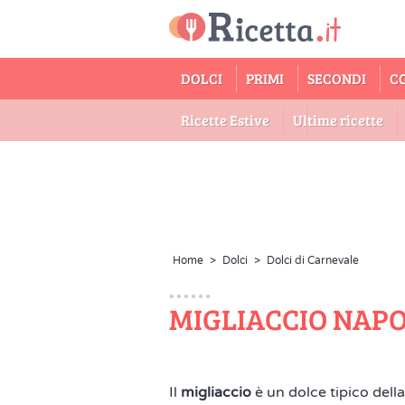
DOLCI
PRIMI
SECONDI
C
Ricette Estive
Ultime ricette
Home
>
Dolci
>
Dolci di Carnevale
MIGLIACCIO NAP
Il
migliaccio
è un dolce tipico dell