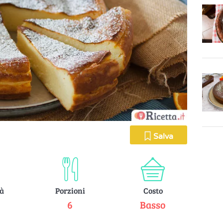
Salva
tà
Porzioni
Costo
e
6
Basso