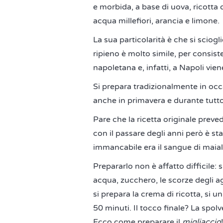
e morbida, a base di uova, ricotta 
acqua millefiori, arancia e limone.
La sua particolarità è che si sciog
ripieno è molto simile, per consiste
napoletana e, infatti, a Napoli vie
Si prepara tradizionalmente in oc
anche in primavera e durante tutto
Pare che la ricetta originale preved
con il passare degli anni però è st
immancabile era il sangue di maial
Prepararlo non è affatto difficile: 
acqua, zucchero, le scorze degli ag
si prepara la crema di ricotta, si u
50 minuti. Il tocco finale? La spolv
Ecco come preparare il
migliaccio