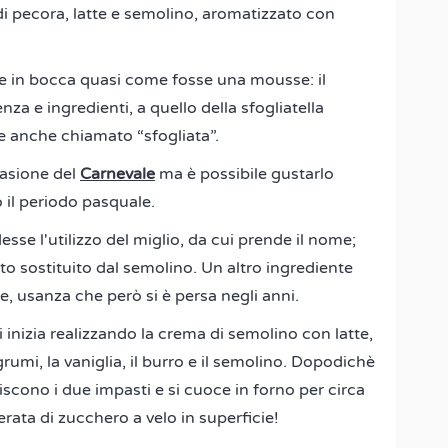
di pecora, latte e semolino, aromatizzato con
lie in bocca quasi come fosse una mousse: il
nza e ingredienti, a quello della sfogliatella
ne anche chiamato “sfogliata”.
casione del
Carnevale
ma è possibile gustarlo
 il periodo pasquale.
esse l'utilizzo del miglio, da cui prende il nome;
ato sostituito dal semolino. Un altro ingrediente
e, usanza che però si è persa negli anni.
si inizia realizzando la crema di semolino con latte,
rumi, la vaniglia, il burro e il semolino. Dopodichè
niscono i due impasti e si cuoce in forno per circa
erata di zucchero a velo in superficie!
!