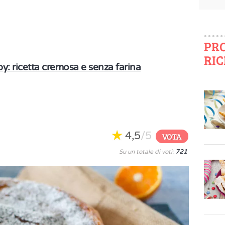
PR
RIC
by: ricetta cremosa e senza farina
4,5
/5
VOTA
Su un totale di voti:
721