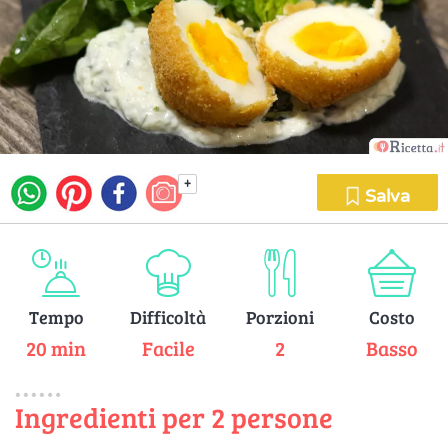
+
Salva
Tempo
Difficoltà
Porzioni
Costo
20 min
Facile
2
Basso
Ingredienti per 2 persone