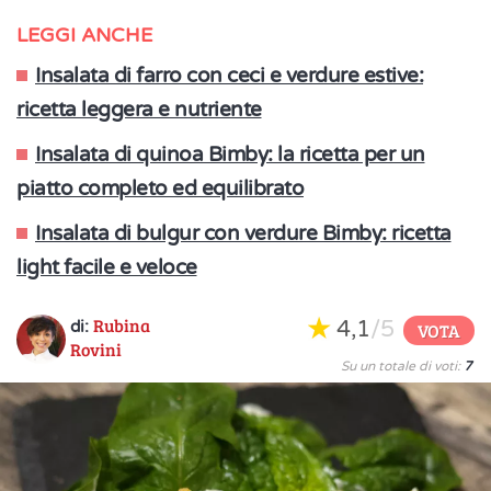
LEGGI ANCHE
Insalata di farro con ceci e verdure estive:
ricetta leggera e nutriente
Insalata di quinoa Bimby: la ricetta per un
piatto completo ed equilibrato
Insalata di bulgur con verdure Bimby: ricetta
light facile e veloce
Rubina
4,1
/5
di:
VOTA
Rovini
Su un totale di voti:
7