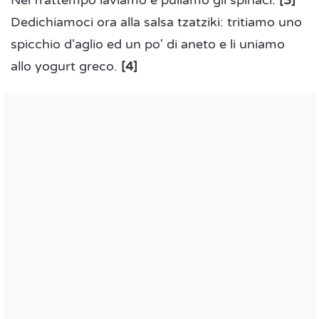
Nel frattempo laviamo e puliamo gli spinaci.
[3
]
Dedichiamoci ora alla salsa tzatziki: tritiamo uno
spicchio d'aglio ed un po' di aneto e li uniamo
allo yogurt greco.
[4
]