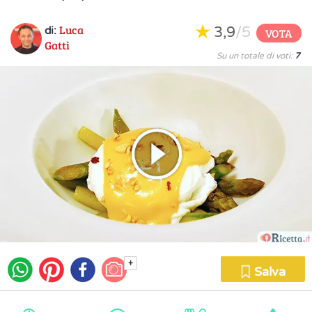
Luca
3,9
/5
di:
VOTA
Gatti
Su un totale di voti:
7
+
Salva