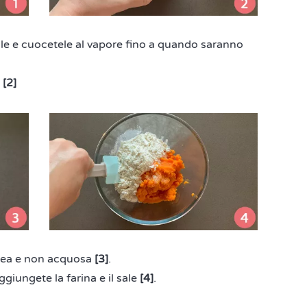
elle e cuocetele al vapore fino a quando saranno
e
[2]
nea e non acquosa
[3]
.
ggiungete la farina e il sale
[4]
.