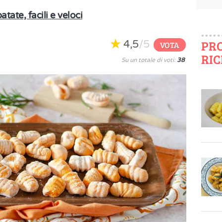
tate, facili e veloci
PR
4,5
/5
VOTA
RIC
Su un totale di voti:
38