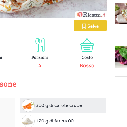
Salva
tà
Porzioni
Costo
e
4
Basso
rsone
300 g di carote crude
120 g di farina 00