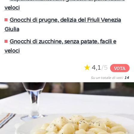
veloci
Gnocchi di prugne, delizia del Friuli Venezia
Giulia
Gnocchi di zucchine, senza patate, facili e
veloci
4,1
/5
VOTA
Su un totale di voti:
14