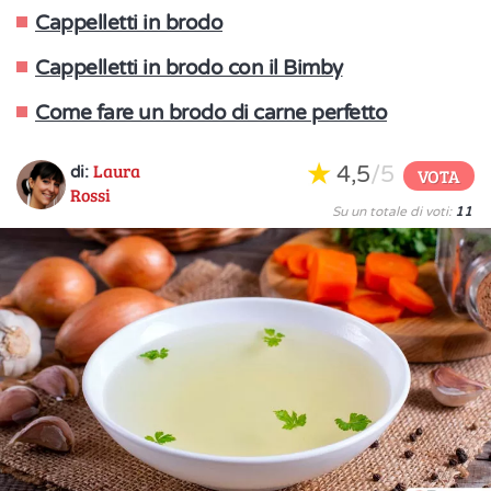
Cappelletti in brodo
Cappelletti in brodo con il Bimby
Come fare un brodo di carne perfetto
Laura
4,5
/5
di:
VOTA
Rossi
Su un totale di voti:
11