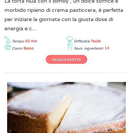
La torta Nua con il Bimby , un dolce soffice e
morbido ripieno di crema pasticcera, è perfetta
per iniziare la giornata con la giusta dose di
energia e c...
Tempo:
60 min
Difficoltà:
Facile
Costo:
Basso
Num. ingredienti:
14
VAI ALLA RICETTA