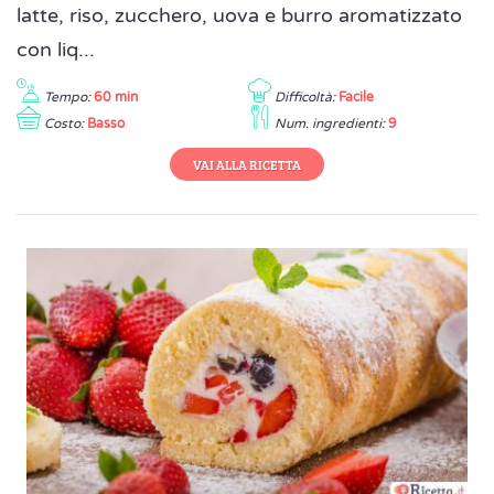
latte, riso, zucchero, uova e burro aromatizzato
con liq...
Tempo:
60 min
Difficoltà:
Facile
Costo:
Basso
Num. ingredienti:
9
VAI ALLA RICETTA