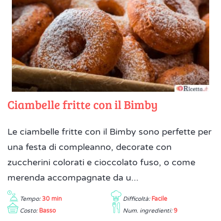
Ciambelle fritte con il Bimby
Le ciambelle fritte con il Bimby sono perfette per
una festa di compleanno, decorate con
zuccherini colorati e cioccolato fuso, o come
merenda accompagnate da u...
Tempo:
30 min
Difficoltà:
Facile
Costo:
Basso
Num. ingredienti:
9