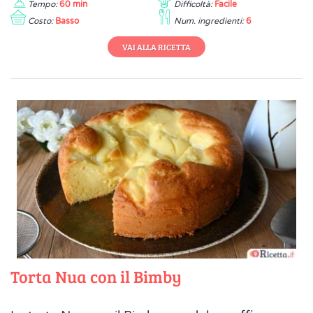
Tempo:
60 min
Difficoltà:
Facile
Costo:
Basso
Num. ingredienti:
6
VAI ALLA RICETTA
Torta Nua con il Bimby