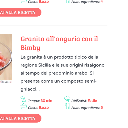
Costo:
Basso
Num. ingredienti:
4
AI ALLA RICETTA
Granita all'anguria con il
Bimby
La granita è un prodotto tipico della
regione Sicilia e le sue origini risalgono
al tempo del predominio arabo. Si
presenta come un composto semi-
ghiacci...
Tempo:
30 min
Difficoltà:
Facile
Costo:
Basso
Num. ingredienti:
5
AI ALLA RICETTA