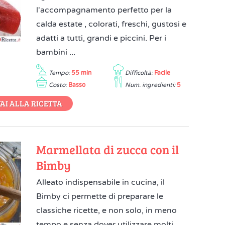
l'accompagnamento perfetto per la
calda estate , colorati, freschi, gustosi e
adatti a tutti, grandi e piccini. Per i
bambini ...
Tempo:
55 min
Difficoltà:
Facile
Costo:
Basso
Num. ingredienti:
5
AI ALLA RICETTA
Marmellata di zucca con il
Bimby
Alleato indispensabile in cucina, il
Bimby ci permette di preparare le
classiche ricette, e non solo, in meno
tempo e senza dover utilizzare molti