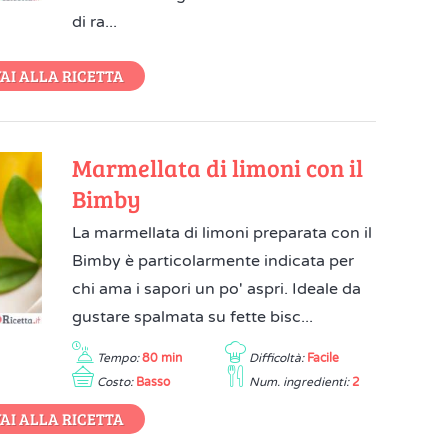
di ra...
AI ALLA RICETTA
Marmellata di limoni con il
Bimby
La marmellata di limoni preparata con il
Bimby è particolarmente indicata per
chi ama i sapori un po' aspri. Ideale da
gustare spalmata su fette bisc...
Tempo:
80 min
Difficoltà:
Facile
Costo:
Basso
Num. ingredienti:
2
AI ALLA RICETTA