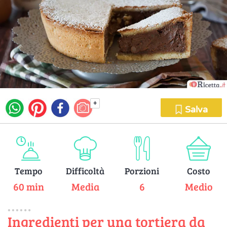
+
Salva
Tempo
Difficoltà
Porzioni
Costo
60 min
Media
6
Medio
Ingredienti per una tortiera da