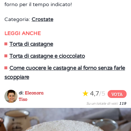
forno per il tempo indicato!
Categoria:
Crostate
LEGGI ANCHE
Torta di castagne
Torta di castagne e cioccolato
Come cuocere le castagne al forno senza farle
scoppiare
Eleonora
4,7
/5
di:
VOTA
Tiso
Su un totale di voti:
119