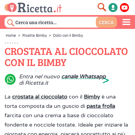
Home
>
Ricette Bimby
>
Dolci con il Bimby
CROSTATA AL CIOCCOLATO
CON IL BIMBY
>
Entra nel nuovo
canale Whatsapp
di Ricetta.it
La
crostata
al cioccolato
con il
Bimby
è una
torta composta da un guscio di
pasta frolla
farcita con una crema a base di cioccolato
fondente e nocciole tostate. Ideale per iniziare la
giornata con energia, piacerà soprattutto ai più