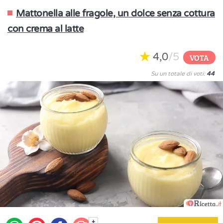
Mattonella alle fragole, un dolce senza cottura
con crema al latte
4,0
/5
VOTA
Su un totale di voti:
44
+