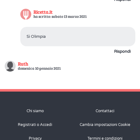
Ricetta.it
ha scritto: sabato 13 marzo 2021
Sì Olimpia
Rispondi
Ruth
domenica 10 gennaio 2021
Ciao sono Ruth, veramente mi sono venuti bene, grazie per la
ricetta.
Rispondi
Chi siamo
Contattaci
Ricetta.it
Registrati o Accedi
Cambia impostazioni Cookie
ha scritto: domenica 10 gennaio 2021
Privacy
Termini e condizioni