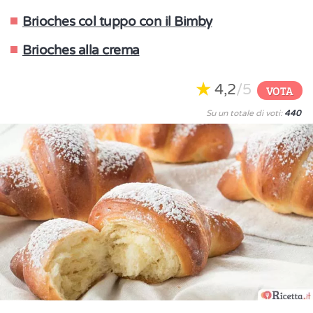
Brioches col tuppo con il Bimby
Brioches alla crema
4,2
/5
VOTA
Su un totale di voti:
440