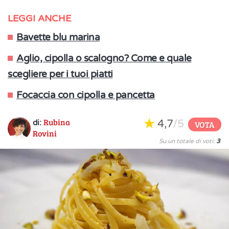
LEGGI ANCHE
Bavette blu marina
Aglio, cipolla o scalogno? Come e quale
scegliere per i tuoi piatti
Focaccia con cipolla e pancetta
Rubina
4,7
/5
di:
VOTA
Rovini
Su un totale di voti:
3