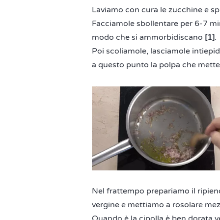
Laviamo con cura le zucchine e sp
Facciamole sbollentare per 6-7 minu
modo che si ammorbidiscano
[1]
.
Poi scoliamole, lasciamole intiepi
a questo punto la polpa che mett
Nel frattempo prepariamo il ripieno
vergine e mettiamo a rosolare mezz
Quando è la cipolla è ben dorata v