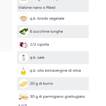
Vialone nano o Ribe)
q.b. brodo vegetale
6 zucchine lunghe
1/2 cipolla
q.b. sale
q.b. olio extravergine di oliva
20 g di burro
30 g di parmigiano grattugiato
+ q.b.