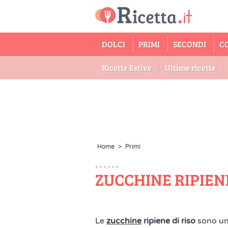
DOLCI
PRIMI
SECONDI
C
Ricette Estive
Ultime ricette
Home
>
Primi
ZUCCHINE RIPIENE
Le
zucchine
ripiene di riso
sono una