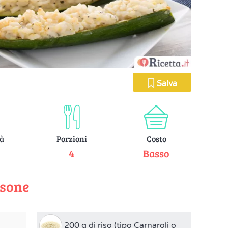
Salva
tà
Porzioni
Costo
e
4
Basso
rsone
200 g di riso (tipo Carnaroli o