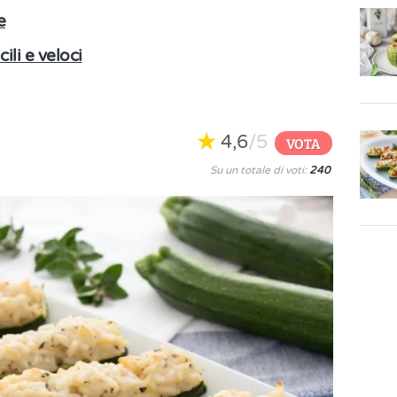
e
ili e veloci
4,6
/5
VOTA
Su un totale di voti:
240