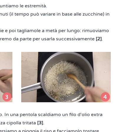
untiamo le estremità.
ti (il tempo può variare in base alle zucchine) in
die e poi tagliamole a metà per lungo: rimuoviamo
eremo da parte per usarla successivamente
[2]
.
. In una pentola scaldiamo un filo d'olio extra
a cipolla tritata
[3]
.
ersiamo a pioggia il riso e facciamolo tostare