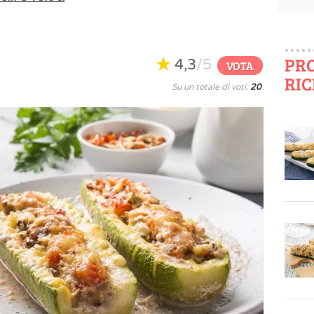
PR
4,3
/5
VOTA
RIC
Su un totale di voti:
20