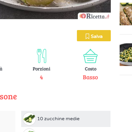
Salva
tà
Porzioni
Costo
e
4
Basso
rsone
10 zucchine medie