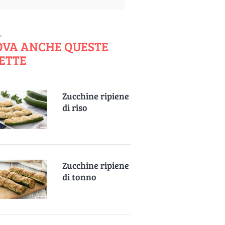
OVA ANCHE QUESTE
ETTE
Zucchine ripiene
di riso
Zucchine ripiene
di tonno