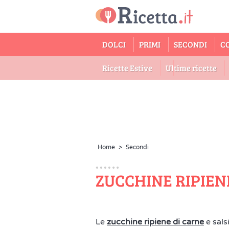
DOLCI
PRIMI
SECONDI
C
Ricette Estive
Ultime ricette
Home
>
Secondi
ZUCCHINE RIPIENE
Le
zucchine ripiene di carne
e sals