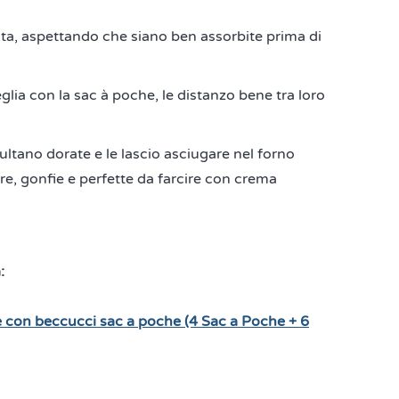
lta, aspettando che siano ben assorbite prima di
lia con la sac à poche, le distanzo bene tra loro
sultano dorate e le lascio asciugare nel forno
e, gonfie e perfette da farcire con crema
a:
le con beccucci sac a poche (4 Sac a Poche + 6