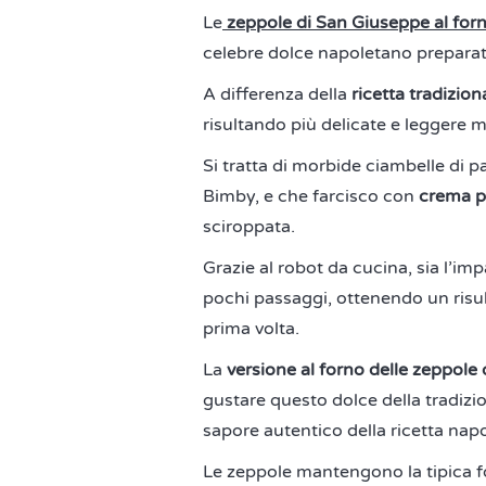
Le
zeppole di San Giuseppe al for
celebre dolce napoletano preparat
A differenza della
ricetta tradiziona
risultando più delicate e leggere 
Si tratta di morbide ciambelle di 
Bimby, e che farcisco con
crema p
sciroppata.
Grazie al robot da cucina, sia l’imp
pochi passaggi, ottenendo un risul
prima volta.
La
versione al forno delle zeppol
gustare questo dolce della tradizi
sapore autentico della ricetta nap
Le zeppole mantengono la tipica fo