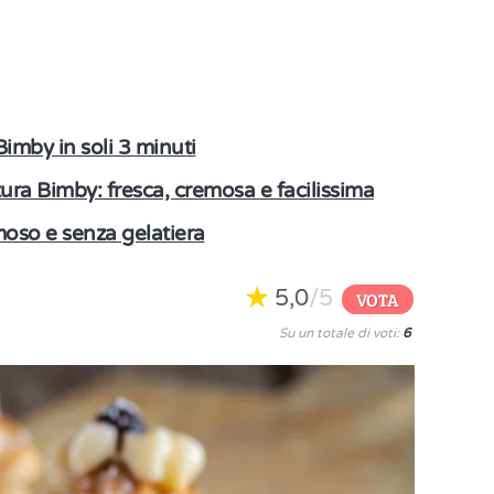
Bimby in soli 3 minuti
ura Bimby: fresca, cremosa e facilissima
moso e senza gelatiera
5,0
/5
VOTA
Su un totale di voti:
6