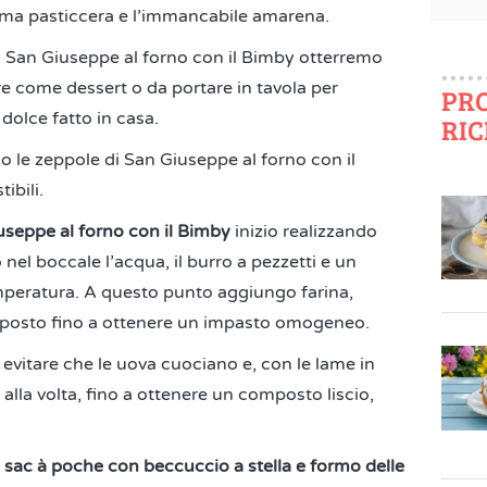
ema pasticcera e l’immancabile amarena.
i San Giuseppe al forno con il Bimby otterremo
re come dessert o da portare in tavola per
PR
dolce fatto in casa.
RIC
 le zeppole di San Giuseppe al forno con il
ibili.
useppe al forno con il Bimby
inizio realizzando
 nel boccale l’acqua, il burro a pezzetti e un
temperatura. A questo punto aggiungo farina,
omposto fino a ottenere un impasto omogeneo.
r evitare che le uova cuociano e, con le lame in
lla volta, fino a ottenere un composto liscio,
 sac à poche con beccuccio a stella e formo delle