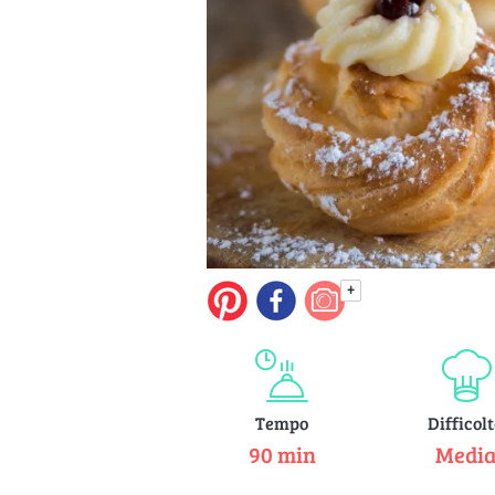
+
Tempo
Difficol
90 min
Medi