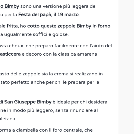
no
Bimby
sono una versione più leggera del
o per la
Festa del papà, il 19 marzo
.
le fritta
, ho
cotto queste zeppole Bimby in forno
,
ma ugualmente soffici e golose.
pasta choux, che preparo facilmente con l’aiuto del
asticcera
e decoro con la classica amarena
asto delle zeppole sia la crema si realizzano in
tato perfetto anche per chi le prepara per la
e di San Giuseppe Bimby
è ideale per chi desidera
one in modo più leggero, senza rinunciare al
oletana.
rma a ciambella con il foro centrale, che