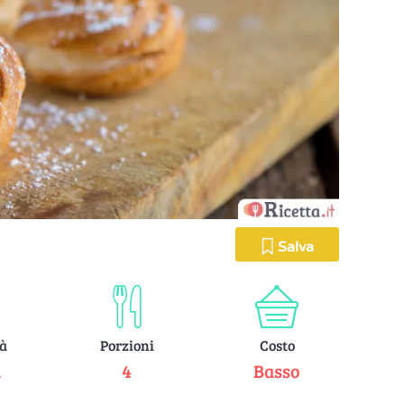
Salva
tà
Porzioni
Costo
a
4
Basso