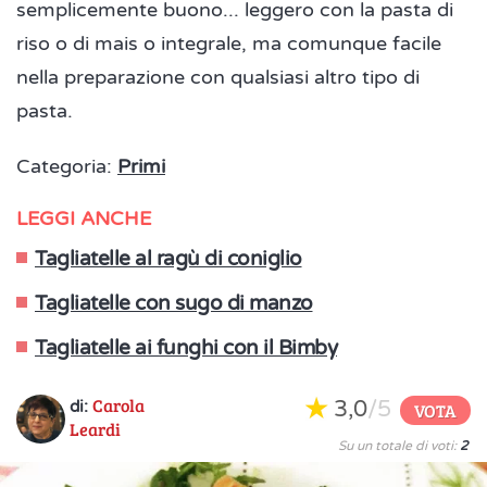
semplicemente buono... leggero con la pasta di
riso o di mais o integrale, ma comunque facile
nella preparazione con qualsiasi altro tipo di
pasta.
Categoria:
Primi
LEGGI ANCHE
Tagliatelle al ragù di coniglio
Tagliatelle con sugo di manzo
Tagliatelle ai funghi con il Bimby
Carola
3,0
/5
di:
VOTA
Leardi
Su un totale di voti:
2