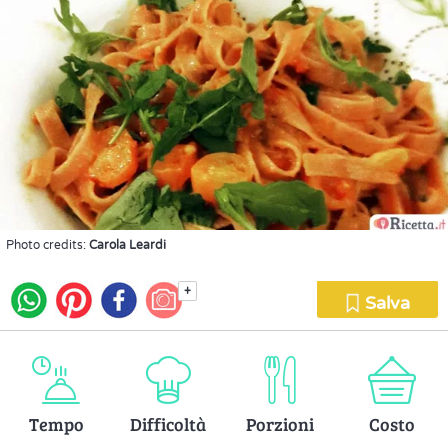
Photo credits:
Carola Leardi
+
Salva
Tempo
Difficoltà
Porzioni
Costo