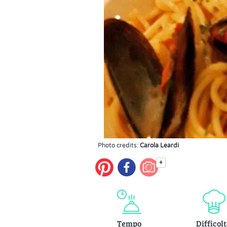
Photo credits:
Carola Leardi
+
Tempo
Difficol