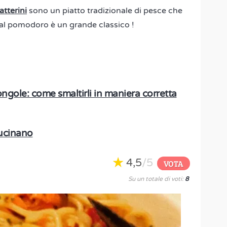
atterini
sono un piatto tradizionale di pesce che
 al pomodoro è un grande classico !
ongole: come smaltirli in maniera corretta
cucinano
4,5
/5
VOTA
Su un totale di voti:
8