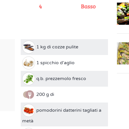
e
4
Basso
1 kg di cozze pulite
1 spicchio d'aglio
q.b. prezzemolo fresco
200 g di
pomodorini datterini tagliati a
metà