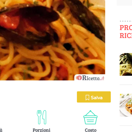
PR
RIC
Salva
tà
Porzioni
Costo