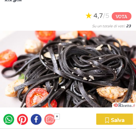
4,7
/5
VOTA
Su un totale di voti:
23
+
Salva