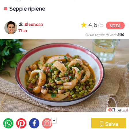
Seppie ripiene
Eleonora
4,6
/5
di:
VOTA
Tiso
Su un totale di voti:
339
+
Salva