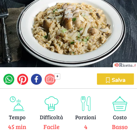
+
Salva
Tempo
Difficoltà
Porzioni
Costo
45 min
Facile
4
Basso