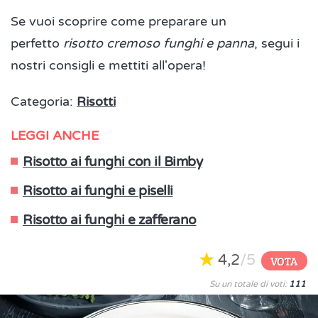
Se vuoi scoprire come preparare un
perfetto
risotto cremoso funghi e panna
, segui i
nostri consigli e mettiti all'opera!
Categoria:
Risotti
LEGGI ANCHE
Risotto ai funghi con il Bimby
Risotto ai funghi e piselli
Risotto ai funghi e zafferano
4,2
/5
VOTA
Su un totale di voti:
111