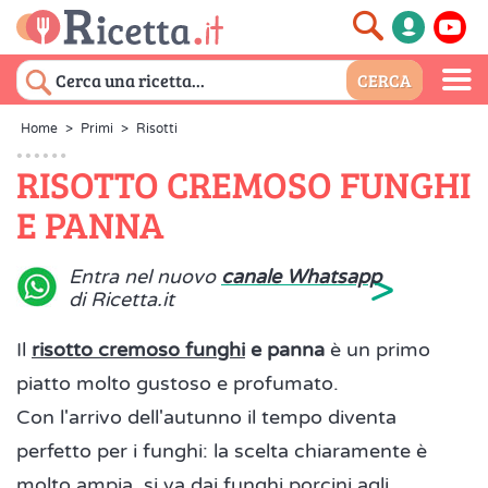
Home
>
Primi
>
Risotti
RISOTTO CREMOSO FUNGHI
E PANNA
>
Entra nel nuovo
canale Whatsapp
di Ricetta.it
Il
risotto cremoso funghi
e panna
è un primo
piatto molto gustoso e profumato.
Con l'arrivo dell'autunno il tempo diventa
perfetto per i funghi: la scelta chiaramente è
molto ampia, si va dai funghi porcini agli