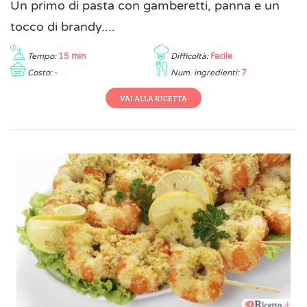
Un primo di pasta con gamberetti, panna e un
tocco di brandy....
Tempo:
15 min
Difficoltà:
Facile
Costo:
-
Num. ingredienti:
7
VAI ALLA RICETTA