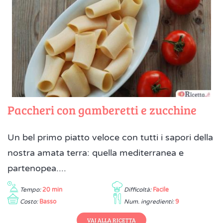
Paccheri con gamberetti e zucchine
Un bel primo piatto veloce con tutti i sapori della
nostra amata terra: quella mediterranea e
partenopea....
Tempo:
20 min
Difficoltà:
Facile
Costo:
Basso
Num. ingredienti:
9
VAI ALLA RICETTA