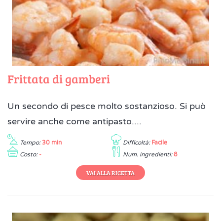
Frittata di gamberi
Un secondo di pesce molto sostanzioso. Si può
servire anche come antipasto....
Tempo:
30 min
Difficoltà:
Facile
Costo:
-
Num. ingredienti:
8
VAI ALLA RICETTA