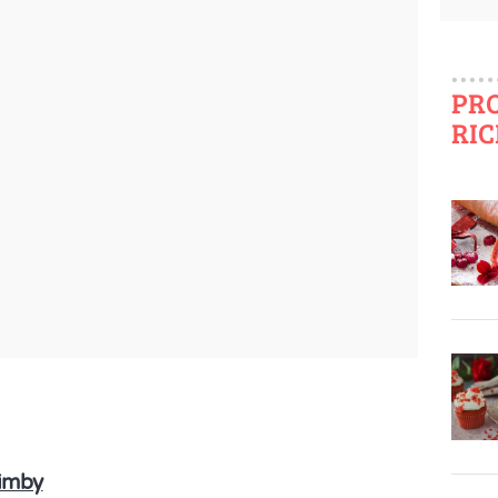
PR
RIC
Bimby