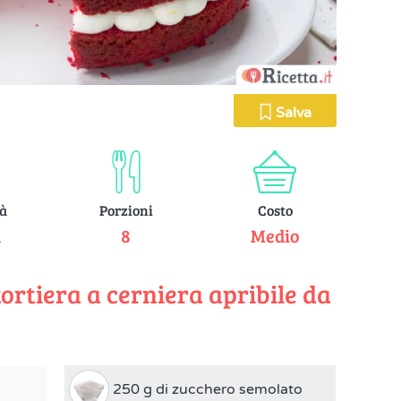
Salva
tà
Porzioni
Costo
a
8
Medio
ortiera a cerniera apribile da
250 g di zucchero semolato