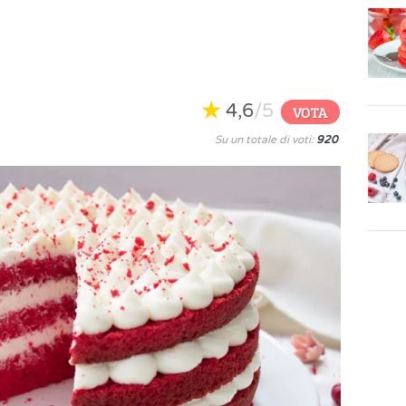
4,6
/5
VOTA
Su un totale di voti:
920